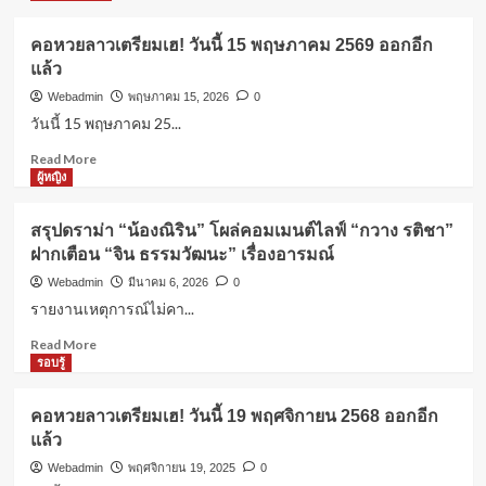
ผู้หญิง
ค่าปฏิกรรมสงคราม คืออะไร? ทำไมถึง
คอหวยลาวเตรียมเฮ! วันนี้ 15 พฤษภาคม 2569 ออกอีก
สำคัญในประวัติศาสตร์?
แล้ว
4
Webadmin
พฤษภาคม 15, 2026
0
วันนี้ 15 พฤษภาคม 25...
ผู้หญิง
Read
Read More
ดอกไม้ประจำวันเกิด: ความหมายที่ซ่อน
more
ผู้หญิง
อยู่จากธรรมชาติ
about
5
คอ
สรุปดราม่า “น้องณิริน” โผล่คอมเมนต์ไลฟ์ “กวาง รติชา”
หวย
ฝากเตือน “จิน ธรรมวัฒนะ” เรื่องอารมณ์
ลาว
แคปชั่นโดนๆ
เตรียม
คอหวยลาวเตรียมเฮ! วันนี้ 15 พฤษภาคม
Webadmin
มีนาคม 6, 2026
0
เฮ!
2569 ออกอีกแล้ว
รายงานเหตุการณ์ไม่คา...
1
วัน
นี้
Read
Read More
15
more
รอบรู้
ผู้หญิง
พฤษภาคม
about
สรุปดราม่า “น้องณิริน” โผล่คอมเมนต์
2569
สรุป
ไลฟ์ “กวาง รติชา” ฝากเตือน “จิน ธรรม
คอหวยลาวเตรียมเฮ! วันนี้ 19 พฤศจิกายน 2568 ออกอีก
ออก
ดราม่า
วัฒนะ” เรื่องอารมณ์
2
แล้ว
อีก
“น้อง
แล้ว
ณิ
Webadmin
พฤศจิกายน 19, 2025
0
ริน”