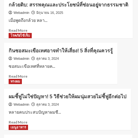
ดอกไม้
ประวัติศาสตร์?
กล้วยดิบ: สรรพคุณและประโยชน์ที่ซ่อนอยู่จากธรรมชาติ
ประจำ
วัน
Webadmin
มิถุนายน 16, 2025
เกิด:
เมื่อพูดถึงกล้วย หลา...
ความ
Read
Read More
หมาย
more
โรคภัยไข้เจ็บ
ที่
about
ซ่อน
กล้วย
อยู่
กินซอสมะเขือเทศอาจทำให้เสี่ยง! 5 สิ่งที่คุณควรรู้
ดิบ:
จาก
สรรพคุณ
Webadmin
ตุลาคม 3, 2024
ธรรมชาติ
และ
ซอสมะเขือเทศที่หลายค...
ประโยชน์
Read
Read More
ที่
more
ทรงผม
ซ่อน
about
อยู่
กิน
จาก
ผมชี้ฟูไม่ใช่ปัญหา! 5 วิธีช่วยให้ผมนุ่มสวยไม่ชี้ฟูอีกต่อไป
ซอส
ธรรมชาติ
มะเขือ
Webadmin
ตุลาคม 3, 2024
เทศ
หลายคนประสบปัญหาผมชี...
อาจ
Read
Read More
ทำให้
more
เมนูอาหาร
เสี่ยง!
about
5