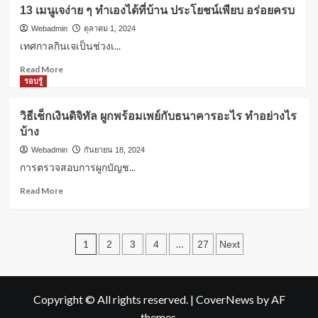
ผม
สิ่ง
13 เมนูเจง่าย ๆ ทำเองได้ที่บ้าน ประโยชน์เพียบ อร่อยครบ
ชี้
ที่
ฟู
Webadmin
ตุลาคม 1, 2024
คุณ
ไม่ใช่
ควร
เทศกาลกินเจเป็นช่วงเ...
ปัญหา!
รู้
Read
Read More
5
more
รอบรู้
วิธี
about
ช่วย
13
ให้
วิธีเช็กเงินดิจิทัล ผูกพร้อมเพย์กับธนาคารอะไร ทำอย่างไร
เมนู
ผม
บ้าง
เจ
นุ่ม
ง่าย
สวย
Webadmin
กันยายน 18, 2024
ๆ
ไม่
การตรวจสอบการผูกบัญช...
ทำ
ชี้
เอง
Read
Read More
ฟู
ได้ที่
more
อีก
บ้าน
about
ต่อ
ประโยชน์
วิธี
ไป
Posts
เพียบ
เช็ก
1
…
2
3
4
27
Next
อร่อย
เงิน
pagination
ครบ
ดิจิทัล
ผูก
พร้อม
Copyright © All rights reserved.
|
CoverNews
by AF
เพย์
themes.