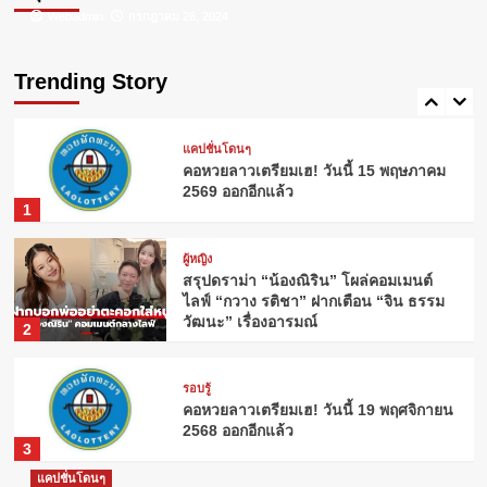
Webadmin
Webadmin
กรกฎาคม 26, 2024
กรกฎาคม 23, 2024
ผู้หญิง
ดอกไม้ประจำวันเกิด: ความหมายที่ซ่อน
อยู่จากธรรมชาติ
Trending Story
5
แคปชั่นโดนๆ
คอหวยลาวเตรียมเฮ! วันนี้ 15 พฤษภาคม
2569 ออกอีกแล้ว
1
ผู้หญิง
สรุปดราม่า “น้องณิริน” โผล่คอมเมนต์
ไลฟ์ “กวาง รติชา” ฝากเตือน “จิน ธรรม
วัฒนะ” เรื่องอารมณ์
2
รอบรู้
คอหวยลาวเตรียมเฮ! วันนี้ 19 พฤศจิกายน
2568 ออกอีกแล้ว
3
แคปชั่นโดนๆ