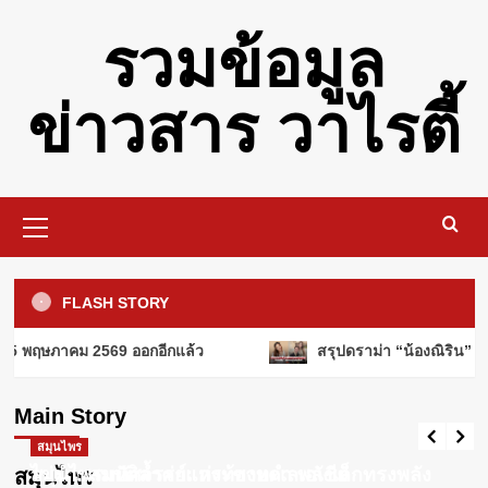
Skip
รวมข้อมูล
to
content
ข่าวสาร วาไรตี้
Primary
Menu
รอบรู้
คอหวยลาวเตรียมเฮ! วันนี้ 19 พฤศจิกายน
FLASH STORY
2568 ออกอีกแล้ว
3
แคปชั่นโดนๆ
15 พฤษภาคม 2569 ออกอีกแล้ว
สรุปดราม่า “น้องณิริน” โผ
คอหวยลาวเตรียมเฮ! วันนี้ 15 พฤษภาคม
2569 ออกอีกแล้ว
ผู้หญิง
Main Story
ค่าปฏิกรรมสงคราม คืออะไร? ทำไมถึง
Webadmin
พฤษภาคม 15, 2026
0
สำคัญในประวัติศาสตร์?
สมุนไพร
สมุนไพร
4
ไข่ผำ: สมบัติล้ำค่าแห่งท้องทะเลเอเชีย
สมุนไพรมหัศจรรย์: กระชายดำ พลังเล็กทรงพลัง
สมุนไพร