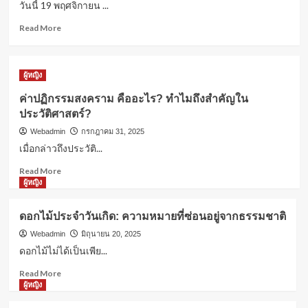
วันนี้ 19 พฤศจิกายน ...
รอบรู้
โผล่
คอหวยลาวเตรียมเฮ! วันนี้ 19 พฤศจิกายน
คอม
Read
Read More
2568 ออกอีกแล้ว
เมน
more
3
ต์
about
ไลฟ์
คอ
ผู้หญิง
“กวาง
หวย
ผู้หญิง
รติ
ลาว
ค่าปฏิกรรมสงคราม คืออะไร? ทำไมถึง
ค่าปฏิกรรมสงคราม คืออะไร? ทำไมถึงสำคัญใน
ชา”
เตรียม
สำคัญในประวัติศาสตร์?
ประวัติศาสตร์?
ฝาก
เฮ!
4
เตือน
วัน
Webadmin
กรกฎาคม 31, 2025
“จิน
นี้
เมื่อกล่าวถึงประวัติ...
ธรรม
19
ผู้หญิง
Read
วัฒนะ”
พฤศจิกายน
Read More
ดอกไม้ประจำวันเกิด: ความหมายที่ซ่อน
more
เรื่อง
2568
ผู้หญิง
อยู่จากธรรมชาติ
about
อารมณ์
ออก
5
ค่า
อีก
ดอกไม้ประจำวันเกิด: ความหมายที่ซ่อนอยู่จากธรรมชาติ
ปฏิกรรมสงคราม
แล้ว
คือ
Webadmin
มิถุนายน 20, 2025
อะไร?
ดอกไม้ไม่ได้เป็นเพีย...
ทำไม
Read
Read More
ถึง
more
ผู้หญิง
สำคัญ
about
ใน