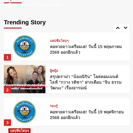
Webadmin
Webadmin
กรกฎาคม 26, 2024
กรกฎาคม 23, 2024
ผู้หญิง
ดอกไม้ประจำวันเกิด: ความหมายที่ซ่อน
อยู่จากธรรมชาติ
Trending Story
5
แคปชั่นโดนๆ
คอหวยลาวเตรียมเฮ! วันนี้ 15 พฤษภาคม
2569 ออกอีกแล้ว
1
ผู้หญิง
สรุปดราม่า “น้องณิริน” โผล่คอมเมนต์
ไลฟ์ “กวาง รติชา” ฝากเตือน “จิน ธรรม
วัฒนะ” เรื่องอารมณ์
2
รอบรู้
คอหวยลาวเตรียมเฮ! วันนี้ 19 พฤศจิกายน
2568 ออกอีกแล้ว
3
แคปชั่นโดนๆ