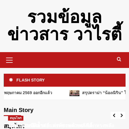
Skip
รวมข้อมูล
to
content
ข่าวสาร วาไรตี้
Primary
Menu
รอบรู้
คอหวยลาวเตรียมเฮ! วันนี้ 19 พฤศจิกายน
FLASH STORY
2568 ออกอีกแล้ว
3
แคปชั่นโดนๆ
5 พฤษภาคม 2569 ออกอีกแล้ว
สรุปดราม่า “น้องณิริน” โผล
คอหวยลาวเตรียมเฮ! วันนี้ 15 พฤษภาคม
2569 ออกอีกแล้ว
ผู้หญิง
Main Story
ค่าปฏิกรรมสงคราม คืออะไร? ทำไมถึง
Webadmin
พฤษภาคม 15, 2026
0
สำคัญในประวัติศาสตร์?
สมุนไพร
สมุนไพร
4
ไข่ผำ: สมบัติล้ำค่าแห่งท้องทะเลเอเชีย
สมุนไพรมหัศจรรย์: กระชายดำ พลังเล็กทรงพลัง
สมุนไพร