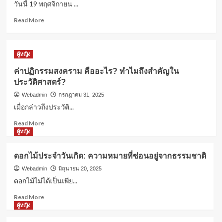
วันนี้ 19 พฤศจิกายน ...
รอบรู้
โผล่
คอหวยลาวเตรียมเฮ! วันนี้ 19 พฤศจิกายน
คอม
Read
Read More
2568 ออกอีกแล้ว
เมน
more
3
ต์
about
ไลฟ์
คอ
ผู้หญิง
“กวาง
หวย
ผู้หญิง
รติ
ลาว
ค่าปฏิกรรมสงคราม คืออะไร? ทำไมถึง
ค่าปฏิกรรมสงคราม คืออะไร? ทำไมถึงสำคัญใน
ชา”
เตรียม
สำคัญในประวัติศาสตร์?
ประวัติศาสตร์?
ฝาก
เฮ!
4
เตือน
วัน
Webadmin
กรกฎาคม 31, 2025
“จิน
นี้
เมื่อกล่าวถึงประวัติ...
ธรรม
19
ผู้หญิง
Read
วัฒนะ”
พฤศจิกายน
Read More
ดอกไม้ประจำวันเกิด: ความหมายที่ซ่อน
more
เรื่อง
2568
ผู้หญิง
อยู่จากธรรมชาติ
about
อารมณ์
ออก
5
ค่า
อีก
ดอกไม้ประจำวันเกิด: ความหมายที่ซ่อนอยู่จากธรรมชาติ
ปฏิกรรมสงคราม
แล้ว
คือ
Webadmin
มิถุนายน 20, 2025
อะไร?
ดอกไม้ไม่ได้เป็นเพีย...
ทำไม
Read
Read More
ถึง
more
ผู้หญิง
สำคัญ
about
ใน