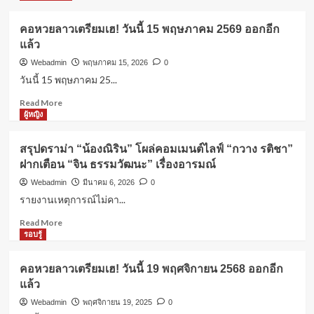
ผู้หญิง
ค่าปฏิกรรมสงคราม คืออะไร? ทำไมถึง
คอหวยลาวเตรียมเฮ! วันนี้ 15 พฤษภาคม 2569 ออกอีก
สำคัญในประวัติศาสตร์?
แล้ว
4
Webadmin
พฤษภาคม 15, 2026
0
วันนี้ 15 พฤษภาคม 25...
ผู้หญิง
Read
Read More
ดอกไม้ประจำวันเกิด: ความหมายที่ซ่อน
more
ผู้หญิง
อยู่จากธรรมชาติ
about
5
คอ
สรุปดราม่า “น้องณิริน” โผล่คอมเมนต์ไลฟ์ “กวาง รติชา”
หวย
ฝากเตือน “จิน ธรรมวัฒนะ” เรื่องอารมณ์
ลาว
แคปชั่นโดนๆ
เตรียม
คอหวยลาวเตรียมเฮ! วันนี้ 15 พฤษภาคม
Webadmin
มีนาคม 6, 2026
0
เฮ!
2569 ออกอีกแล้ว
รายงานเหตุการณ์ไม่คา...
1
วัน
นี้
Read
Read More
15
more
รอบรู้
ผู้หญิง
พฤษภาคม
about
สรุปดราม่า “น้องณิริน” โผล่คอมเมนต์
2569
สรุป
ไลฟ์ “กวาง รติชา” ฝากเตือน “จิน ธรรม
คอหวยลาวเตรียมเฮ! วันนี้ 19 พฤศจิกายน 2568 ออกอีก
ออก
ดราม่า
วัฒนะ” เรื่องอารมณ์
2
แล้ว
อีก
“น้อง
แล้ว
ณิ
Webadmin
พฤศจิกายน 19, 2025
0
ริน”