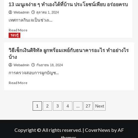
ผม
สิ่ง
13 เมนูเจง่าย ๆ ทำเองได้ที่บ้าน ประโยชน์เพียบ อร่อยครบ
ชี้
ที่
ฟู
Webadmin
ตุลาคม 1, 2024
คุณ
ไม่ใช่
ควร
เทศกาลกินเจเป็นช่วงเ...
ปัญหา!
รู้
Read
Read More
5
more
รอบรู้
วิธี
about
ช่วย
13
ให้
วิธีเช็กเงินดิจิทัล ผูกพร้อมเพย์กับธนาคารอะไร ทำอย่างไร
เมนู
ผม
บ้าง
เจ
นุ่ม
ง่าย
สวย
Webadmin
กันยายน 18, 2024
ๆ
ไม่
การตรวจสอบการผูกบัญช...
ทำ
ชี้
เอง
Read
Read More
ฟู
ได้ที่
more
อีก
บ้าน
about
ต่อ
ประโยชน์
วิธี
ไป
Posts
เพียบ
เช็ก
1
…
2
3
4
27
Next
อร่อย
เงิน
pagination
ครบ
ดิจิทัล
ผูก
พร้อม
Copyright © All rights reserved.
|
CoverNews
by AF
เพย์
themes.