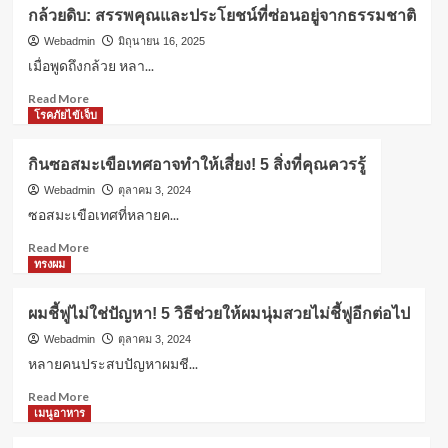
ดอกไม้
ประวัติศาสตร์?
กล้วยดิบ: สรรพคุณและประโยชน์ที่ซ่อนอยู่จากธรรมชาติ
ประจำ
วัน
Webadmin
มิถุนายน 16, 2025
เกิด:
เมื่อพูดถึงกล้วย หลา...
ความ
Read
Read More
หมาย
more
โรคภัยไข้เจ็บ
ที่
about
ซ่อน
กล้วย
อยู่
กินซอสมะเขือเทศอาจทำให้เสี่ยง! 5 สิ่งที่คุณควรรู้
ดิบ:
จาก
สรรพคุณ
Webadmin
ตุลาคม 3, 2024
ธรรมชาติ
และ
ซอสมะเขือเทศที่หลายค...
ประโยชน์
Read
Read More
ที่
more
ทรงผม
ซ่อน
about
อยู่
กิน
จาก
ผมชี้ฟูไม่ใช่ปัญหา! 5 วิธีช่วยให้ผมนุ่มสวยไม่ชี้ฟูอีกต่อไป
ซอส
ธรรมชาติ
มะเขือ
Webadmin
ตุลาคม 3, 2024
เทศ
หลายคนประสบปัญหาผมชี...
อาจ
Read
Read More
ทำให้
more
เมนูอาหาร
เสี่ยง!
about
5