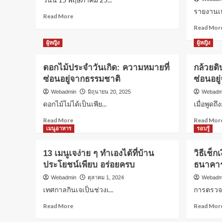
รายงานเห
Read
Read More
more
Read Mor
about
คอ
ผู้หญิง
ผู้หญิง
หวย
ลาว
ดอกไม้ประจำวันเกิด: ความหมายที่
กล้วยดิ
เตรียม
ซ่อนอยู่จากธรรมชาติ
ซ่อนอย
เฮ!
วัน
Webadmin
มิถุนายน 20, 2025
Webadm
นี้
ดอกไม้ไม่ได้เป็นเพีย...
เมื่อพูดถึ
15
พฤษภาคม
Read
Read More
Read Mor
2569
more
เมนูอาหาร
รอบรู้
ออก
about
อีก
ดอกไม้
13 เมนูเจง่าย ๆ ทำเองได้ที่บ้าน
วิธีเช็ก
แล้ว
ประจำ
ประโยชน์เพียบ อร่อยครบ
ธนาคาร
วัน
เกิด:
Webadmin
ตุลาคม 1, 2024
Webadm
ความ
เทศกาลกินเจเป็นช่วงเ...
การตรวจส
หมาย
ที่
Read
Read More
Read Mor
ซ่อน
more