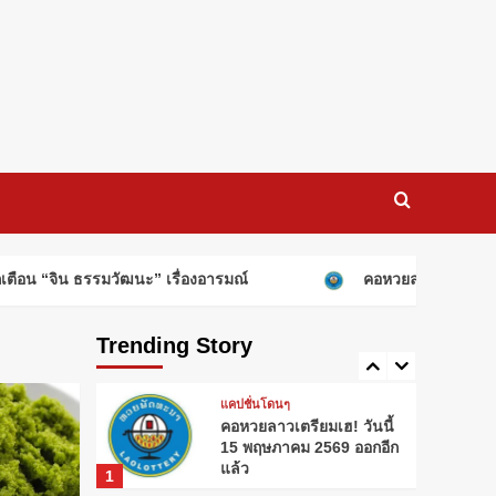
รอบรู้
คอหวยลาวเตรียมเฮ! วันนี้
19 พฤศจิกายน 2568 ออก
อีกแล้ว
3
ผู้หญิง
ค่าปฏิกรรมสงคราม คือ
อะไร? ทำไมถึงสำคัญใน
ประวัติศาสตร์?
4
อน “จิน ธรรมวัฒนะ” เรื่องอารมณ์
คอหวยลาวเตรียมเฮ! วัน
ผู้หญิง
ดอกไม้ประจำวันเกิด:
ความหมายที่ซ่อนอยู่จาก
Trending Story
ธรรมชาติ
5
แคปชั่นโดนๆ
คอหวยลาวเตรียมเฮ! วันนี้
15 พฤษภาคม 2569 ออกอีก
แล้ว
1