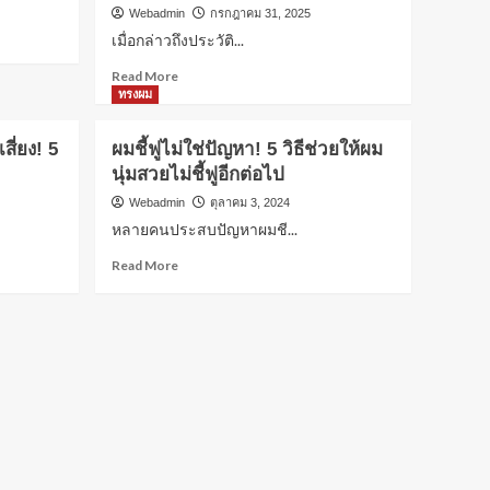
Webadmin
กรกฎาคม 31, 2025
แคปชั่นโดนๆ
เมื่อกล่าวถึงประวัติ...
คอหวยลาวเตรียมเฮ! วันนี้
15 พฤษภาคม 2569 ออกอีก
Read
Read More
แล้ว
1
more
ทรงผม
about
ผู้หญิง
ค่า
ี่ยง! 5
ผมชี้ฟูไม่ใช่ปัญหา! 5 วิธีช่วยให้ผม
สรุปดราม่า “น้องณิริน”
ปฏิกรรมสงคราม
นุ่มสวยไม่ชี้ฟูอีกต่อไป
โผล่คอมเมนต์ไลฟ์ “กวาง
คือ
รติชา” ฝากเตือน “จิน
อะไร?
Webadmin
ตุลาคม 3, 2024
2
ธรรมวัฒนะ” เรื่องอารมณ์
ทำไม
หลายคนประสบปัญหาผมชี...
ถึง
สำคัญ
Read
รอบรู้
Read More
ใน
คอหวยลาวเตรียมเฮ! วันนี้
more
ประวัติศาสตร์?
19 พฤศจิกายน 2568 ออก
about
อีกแล้ว
ผม
3
ชี้
ฟู
ผู้หญิง
ไม่ใช่
ค่าปฏิกรรมสงคราม คือ
ปัญหา!
อะไร? ทำไมถึงสำคัญใน
5
ประวัติศาสตร์?
วิธี
4
ช่วย