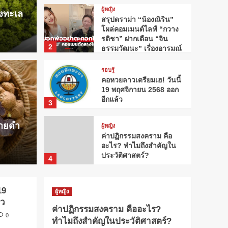
ผู้หญิง
องทะเล
สรุปดราม่า “น้องณิริน”
โผล่คอมเมนต์ไลฟ์ “กวาง
รติชา” ฝากเตือน “จิน
2
ธรรมวัฒนะ” เรื่องอารมณ์
รอบรู้
คอหวยลาวเตรียมเฮ! วันนี้
้องณิริน” โผล่คอมเมน
19 พฤศจิกายน 2568 ออก
รอบรู้
อีกแล้ว
3
รติชา” ฝากเตือน “จิน
คอหว
ชายดำ
ผู้หญิง
รื่องอารมณ์
พฤศจ
ค่าปฏิกรรมสงคราม คือ
อะไร? ทำไมถึงสำคัญใน
Webadmin
ประวัติศาสตร์?
4
ผู้หญิง
19
ดอกไม้ประจำวันเกิด:
ผู้หญิง
ความหมายที่ซ่อนอยู่จาก
้ว
ค่าปฏิกรรมสงคราม คืออะไร?
ธรรมชาติ
5
0
ทำไมถึงสำคัญในประวัติศาสตร์?