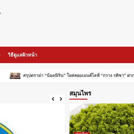
ร
ว
วิธีดูแลผิวหน้า
สรุปดราม่า “น้องณิริน” โผล่คอมเมนต์ไลฟ์ “กวาง รติชา” ฝากเตื
สมุนไพร