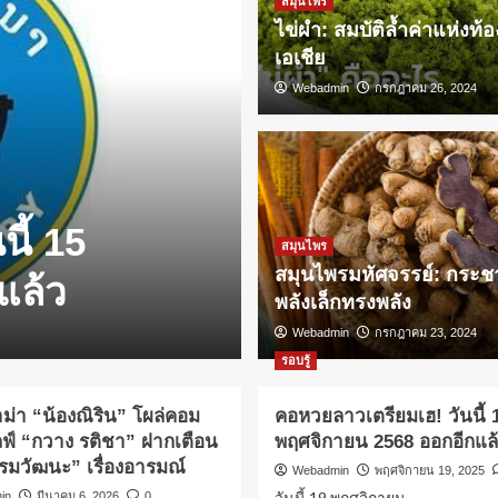
สมุนไพร
ไข่ผำ: สมบัติล้ำค่าแห่งท้
เอเชีย
Webadmin
กรกฎาคม 26, 2024
ผู้หญิง
สรุปดราม่า “น
ี้ 15
ต์ไลฟ์ “กวาง 
สมุนไพร
สมุนไพรมหัศจรรย์: กระ
แล้ว
ธรรมวัฒนะ” เ
พลังเล็กทรงพลัง
Webadmin
Webadmin
มีนาคม 6, 2026
กรกฎาคม 23, 2024
0
รอบรู้
ม่า “น้องณิริน” โผล่คอม
คอหวยลาวเตรียมเฮ! วันนี้ 
ฟ์ “กวาง รติชา” ฝากเตือน
พฤศจิกายน 2568 ออกอีกแล
รมวัฒนะ” เรื่องอารมณ์
Webadmin
พฤศจิกายน 19, 2025
วันนี้ 19 พฤศจิกายน ...
in
มีนาคม 6, 2026
0