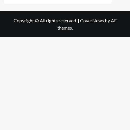
more
about
วิธี
เลือก
Copyright © All rights reserved.
|
CoverNews
by AF
ซื้อ
themes.
กระเป๋า
แฟชั่น
ให้
เป็น
ของ
ขวัญ
วัน
ปี
ใหม่