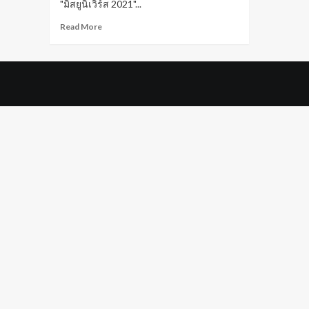
"มิสยูนิเวิร์ส 2021"...
Read
Read More
more
about
“ไนจีเรีย”
คว้า
รางวัล
ชุด
ประจำ
ชาติ
ยอด
เยี่ยม
บน
เวที
Miss
Universe
2021