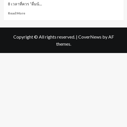
8 เวลาที่ควร "ดื่มน้...
Read
Read More
more
about
แนะ
8
Copyright © All rights reserved.
|
CoverNews
by AF
เวลา
themes.
การ
“ดื่ม
น้ำ”
เพื่อ
ลด
ไข
มัน-
เพิ่ม
ภูมิคุ้มกัน
อย่าง
ดี