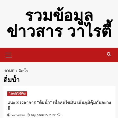
Skip
รวมข้อมูล
to
content
ข่าวสาร วาไรตี้
Primary
Menu
HOME
ดื่มน้ำ
ดื่มน้ำ
โรคภัยไข้เจ็บ
แนะ 8 เวลาการ “ดื่มน้ำ” เพื่อลดไขมัน-เพิ่มภูมิคุ้มกันอย่าง
ดี
Webadmin
พฤษภาคม 25, 2022
0