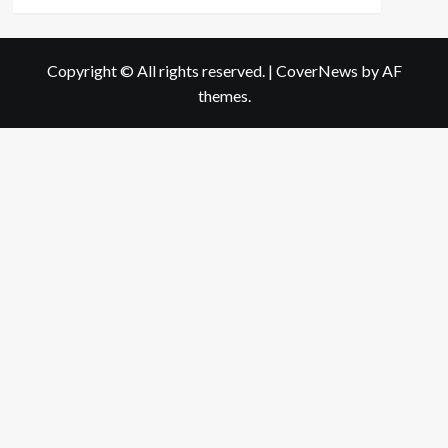
more
about
กิน
ซอส
Copyright © All rights reserved.
|
CoverNews
by AF
มะเขือ
themes.
เทศ
อาจ
ทำให้
เสี่ยง!
5
สิ่ง
ที่
คุณ
ควร
รู้