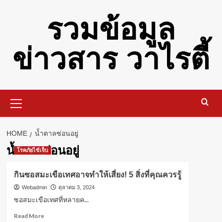
Skip
รวมข้อมูล
to
content
ข่าวสาร วาไรตี้
Primary
Menu
HOME
น้ำตาลซ่อนอยู่
น้ำตาลซ่อนอยู่
โรคภัยไข้เจ็บ
กินซอสมะเขือเทศอาจทำให้เสี่ยง! 5 สิ่งที่คุณควรรู้
Webadmin
ตุลาคม 3, 2024
ซอสมะเขือเทศที่หลายค...
Read
Read More