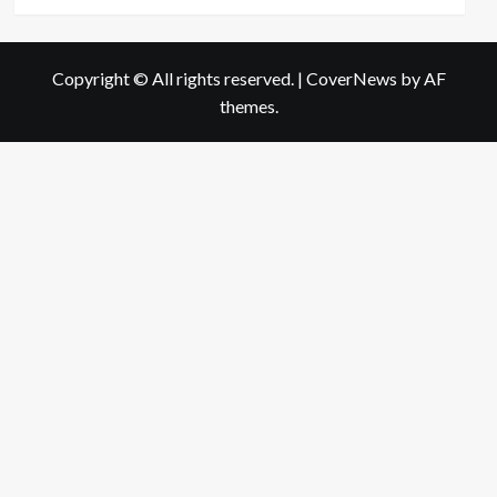
more
about
กระเจี๊ยบ
เขียว:
Copyright © All rights reserved.
|
CoverNews
by AF
7
themes.
ประโยชน์
เด่น
ของ
ผัก
พื้น
ถิ่น
ทรง
คุณค่า