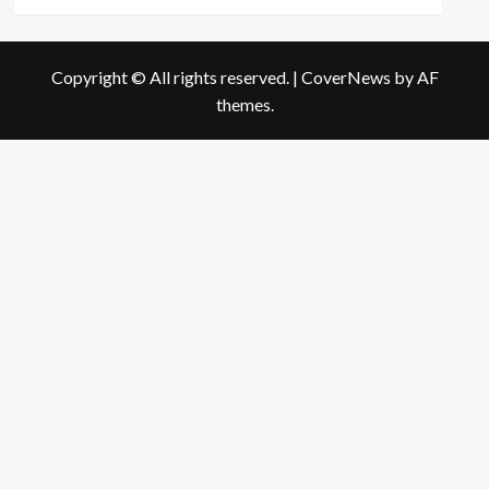
more
about
สิว
ผด
Copyright © All rights reserved.
|
CoverNews
by AF
หายขาด!
themes.
เคล็ด
ลับ
รักษา
ผิว
เรียบ
เนียน
ที่
คุณ
ต้อง
รู้