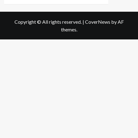
more
about
วิธี
ทานพ
Copyright © All rights reserved.
|
CoverNews
by AF
ริก
themes.
หยวก
ให้
เผ็ด
ถึงใจ
สุขภาพ
ดี
ไป
ด้วย