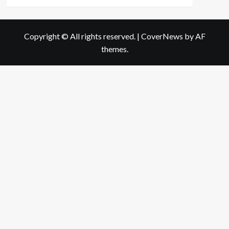
more
about
“สาม
เกลอ”
Copyright © All rights reserved.
|
CoverNews
by AF
เครื่อง
themes.
ปรุง
รส
สาม
ประสาน
คู่
ครัว
ไทย