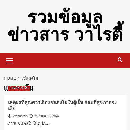
Skip
รวมข้อมูล
to
content
ข่าวสาร วาไรตี้
Primary
Menu
HOME
แช่แตงโม
แช่แตงโม
โรคภัยไข้เจ็บ
เหตุผลที่คุณควรเลิกแช่แตงโมในตู้เย็น ก่อนที่สุขภาพจะ
เสีย
Webadmin
กันยายน 16, 2024
การแช่แตงโมในตู้เย็น...