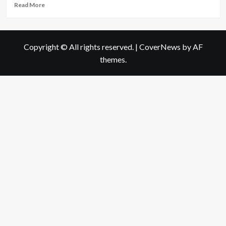
Read
Read More
more
about
เหตุผล
ที่
Copyright © All rights reserved.
|
CoverNews
by AF
คุณ
themes.
ควร
เลิก
แช่
แตงโม
ใน
ตู้
เย็น
ก่อน
ที่
สุขภาพ
จะ
เสีย