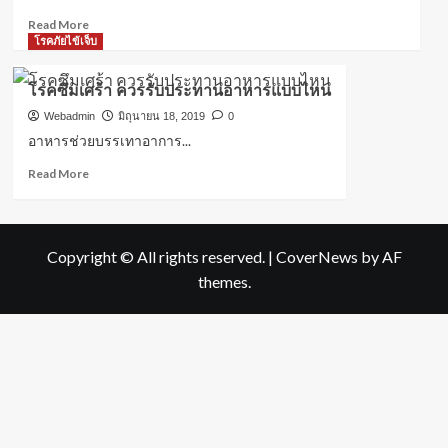
Read
Read More
more
โรคภัยไข้เจ็บ
about
“โรค
โรคซึมเศร้า ควรรับประทานอาหารแบบไหน
ซึม
เศร้า”
Webadmin
มิถุนายน 18, 2019
0
สังเกต
อาหารช่วยบรรเทาอาการ...
อาการ
Read
Read More
และ
more
วิธี
about
การ
โรค
ดูแล
ซึม
ฟื้นฟู
Copyright © All rights reserved.
|
CoverNews
by AF
เศร้า
จิตใจ
themes.
ควร
รับ
ประทาน
อาหาร
แบบ
ไหน