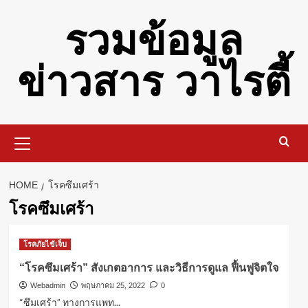
Skip
รวมข้อมูล
to
content
ข่าวสาร วาไรตี้
Primary
Menu
HOME
โรคซึมเศร้า
โรคซึมเศร้า
โรคภัยไข้เจ็บ
“โรคซึมเศร้า” สังเกตอาการ และวิธีการดูแล ฟื้นฟูจิตใจ
Webadmin
พฤษภาคม 25, 2022
0
“ซึมเศร้า” ทางการแพท...