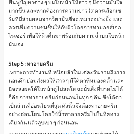
ฟื้นฟูปัญหาต่าง ๆ บนใบหน้า ให้สาว ๆ มีความมั่นใจ
มากขึ้น และหากต้องการความขาวใส ควรเลือกเซ
รั่มที่มีส่วนผสมจากวิตามินซีจะเหมาะอย่างยิ่ง และ
ควรเพิ่มความชุ่มชื้นให้กับผิวโดยการทามอยส์เจอ
ไรเซอร์ เพื่อให้ผิวตื่นมาพร้อมกับความฉ่ำบนใบหน้า
นั่นเอง
Step 5 : ทาอายครีม
เพราะการทำงานที่เหนื่อยล้าในแต่ละวัน รวมถึงการ
นอนดึก ย่อมส่งผลให้สาว ๆ มีใต้ตาที่หมองคล้ำ และ
นี่จะส่งผลให้ใบหน้าดูไม่สดใส ฉะนั้นสิ่งที่ขาดไม่ได้
ก็คือ การทาอายครีมก่อนนอนในทุก ๆ คืน ซึ่งใต้ตา
เป็นส่วนที่อ่อนโยนที่สุด ดังนั้นจึงต้องทาอายครีม
อย่างอ่อนโยน โดยใช้นิ้วทาอายครีมไปในทิศทาง
เดียวกัน แล้วลูบเบา ๆ ก่อนนอน
ก่อนนอน สาวๆ สามารถ
ดูแลผิวหน้า
แบบง่ายๆ ได้