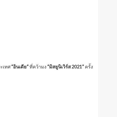
ระเทศ
“อินเดีย”
ที่คว้ามง
“มิสยูนิเวิร์ส 2021”
ครั้ง