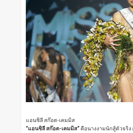
แอนชิลี สก๊อต-เคมมิส
“แอนชิลี สก๊อต-เคมมิส”
คือนางงามนักสู้ตัวจริง