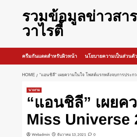
Skip
to
รวมข้อมูลข่าวสา
content
วาไรตี้
ครีมกันแดดสำหรับผิวหน้า
นโยบายความเป็นส่วนตั
HOME
“แอนชิลี” เผยความในใจ โพสต์แรกหลังจบการประ
นางงาม
“แอนชิลี” เผย
Miss Universe 
Webadmin
ธันวาคม 13, 2021
0