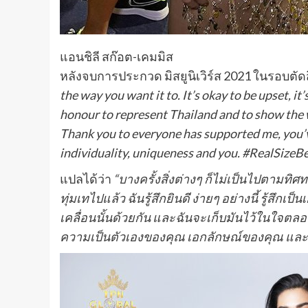
แอนชิลี สก๊อต-เคมมิส
หลังจบการประกวด มิสยูนิเวิร์ส 2021 ในรอบตัด
the way you want it to. It’s okay to be upset, it’
honour to represent Thailand and to show the w
Thank you to everyone has supported me, you’ve 
individuality, uniqueness and you. #RealSizeB
แปลได้ว่า
“บางครั้งสิ่งต่างๆ ก็ไม่เป็นไปตามทิ
ทุ่มเทไปแล้ว ฉันรู้สึกยินดี ง่ายๆ อย่างนี้ รู้
เคลื่อนนั้นด้วยกัน และฉันจะเก็บมันไว้ในใจตลอ
ความเป็นตัวเองของคุณ เอกลักษณ์ของคุณ และ