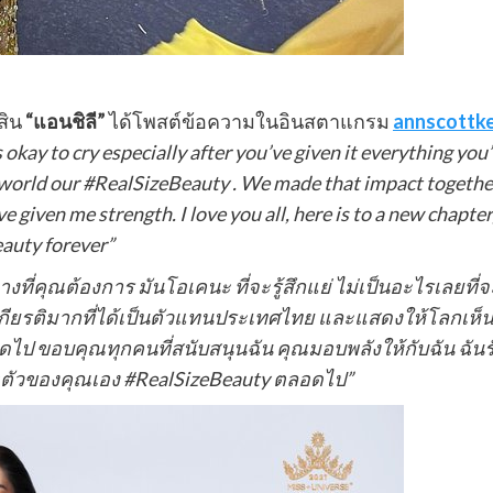
สิน
“แอนชิลี”
ได้โพสต์ข้อความในอินสตาแกรม
annscottk
s okay to cry especially after you’ve given it everything you’
orld our #RealSizeBeauty . We made that impact together a
given me strength. I love you all, here is to a new chapter,
eauty forever”
ศทางที่คุณต้องการ มันโอเคนะ ที่จะรู้สึกแย่ ไม่เป็นอะไรเลย
สึกเป็นเกียรติมากที่ได้เป็นตัวแทนประเทศไทย และแสดงให้โลกเ
ดไป ขอบคุณทุกคนที่สนับสนุนฉัน คุณมอบพลังให้กับฉัน ฉันร
ตัวของคุณเอง #RealSizeBeauty ตลอดไป”