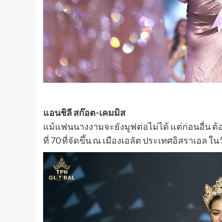
แอนชิลี สก๊อต-เคมมิส
แม้แฟนนางงามจะยังมูฟต่อไม่ได้ แต่ก่อนอื่น 
ที่ 70 ที่จัดขึ้น ณ เมืองเอลัต ประเทศอิสราเอล ใน