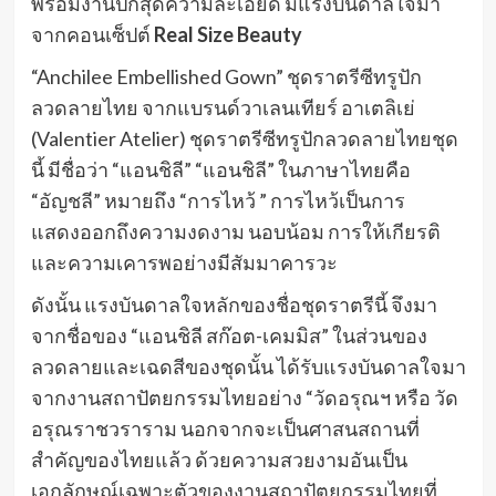
พร้อมงานปักสุดความละเอียด มีแรงบันดาลใจมา
จากคอนเซ็ปต์
Real Size Beauty
“Anchilee Embellished Gown” ชุดราตรีซีทรูปัก
ลวดลายไทย จากแบรนด์วาเลนเทียร์ อาเตลิเย่
(Valentier Atelier) ชุดราตรีซีทรูปักลวดลายไทยชุด
นี้ มีชื่อว่า “แอนชิลี” “แอนชิลี” ในภาษาไทยคือ
“อัญชลี” หมายถึง “การไหว้ ” การไหว้เป็นการ
แสดงออกถึงความงดงาม นอบน้อม การให้เกียรติ
และความเคารพอย่างมีสัมมาคารวะ
ดังนั้น แรงบันดาลใจหลักของชื่อชุดราตรีนี้ จึงมา
จากชื่อของ “แอนชิลี สก๊อต-เคมมิส” ในส่วนของ
ลวดลายและเฉดสีของชุดนั้น ได้รับแรงบันดาลใจมา
จากงานสถาปัตยกรรมไทยอย่าง “วัดอรุณฯ หรือ วัด
อรุณราชวราราม นอกจากจะเป็นศาสนสถานที่
สำคัญของไทยแล้ว ด้วยความสวยงามอันเป็น
เอกลักษณ์เฉพาะตัวของงานสถาปัตยกรรมไทยที่