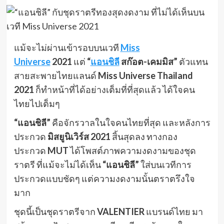
แม้จะไม่ผ่านเข้ารอบบนเวที
Miss
Universe
2021
แต่
“
แอนชิลี
สก๊อต-เคมมิส”
ตัวแทน
สายสะพายไทยแลนด์
Miss Universe Thailand
2021
ก็ทำหน้าที่ได้อย่างเต็มที่ที่สุดแล้ว ได้ใจคน
ไทยไปเต็มๆ
“แอนชิลี”
คือจักรวาลในใจคนไทยที่สุด และหลังการ
ประกวด
มิสยูนิเวิร์ส 2021
สิ้นสุดลง ทางกอง
ประกวด
MUT
ได้โพสต์ภาพความงดงามของชุด
ราตรี ที่แม้จะไม่ได้เห็น
“แอนชิลี”
ใส่บนเวทีการ
ประกวดแบบชัดๆ แต่ความงดงามนั้นตราตรึงใจ
มาก
ชุดนี้เป็นชุดราตรีจาก
VALENTIER
แบรนด์ไทย มา