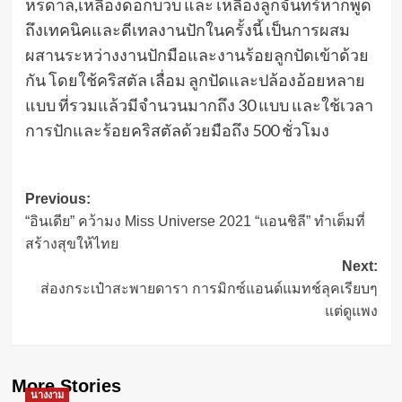
หรดาล,เหลืองดอกบวบ และ เหลืองลูกจันทร์หากพูด
ถึงเทคนิคและดีเทลงานปักในครั้งนี้ เป็นการผสม
ผสานระหว่างงานปักมือและงานร้อยลูกปัดเข้าด้วย
กัน โดยใช้คริสตัล เลื่อม ลูกปัดและปล้องอ้อยหลาย
แบบ ที่รวมแล้วมีจำนวนมากถึง 30 แบบ และใช้เวลา
การปักและร้อยคริสตัลด้วยมือถึง 500 ชั่วโมง
Post
Previous:
“อินเดีย” คว้ามง Miss Universe 2021 “แอนชิลี” ทำเต็มที่
navigation
สร้างสุขให้ไทย
Next:
ส่องกระเป๋าสะพายดารา การมิกซ์แอนด์แมทช์ลุคเรียบๆ
แต่ดูแพง
More Stories
นางงาม