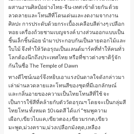
ผสานงานศิลป์อย่างไทย-จีน-เทศ เข้าด้วยกัน ด้วย
ลวดลายและโทนสีที่โดนเด่นและงดงามจากงาน
ศิลปะ การประดับด้วยกระเบื้องเคลือบสีต่างๆ เปลือก
หอย เครื่องถ้วยชามเบญจรงค์ บางส่วนออกแบบเป็น
ชิ้นเล็กชิ้นน้อย นำมาประกอบกันเป็นลายดอกไม้และ
ใบไม้ จึงทำให้วัดอรุณเป็นแลนด์มาร์คที่ทำให้คนทั่ว
โลกต้องนึกถึงประเทศไทย หรือที่ชาวต่างชาติรู้จัก
กันในชื่อ The Temple of Dawn
ทางดีไซน์เนอร์จึงหยิบเอาแรงบันดาลใจดังกล่าวมา
เล่าผ่านลวดลายและโทนสีของชุดที่มีเอกลักษณ์
และกลิ่นอายของความเป็นไทยโทนสีที่ใช้ จะ
เป็นการใช้สีที่คล้ายกับตัววัดอรุณฯ โดยจะเป็นกลุ่มสี
ไทยโทน ทั้งหมด 10 เฉดสี ได้แก่ “ชมพูความ
เผือก,เขียวไบแค,เขียวตอง,เขียวมรกต,เขียว
มะพูด,ม่วงคราม,ม่วงเปลือกมังคุด,เหลือง