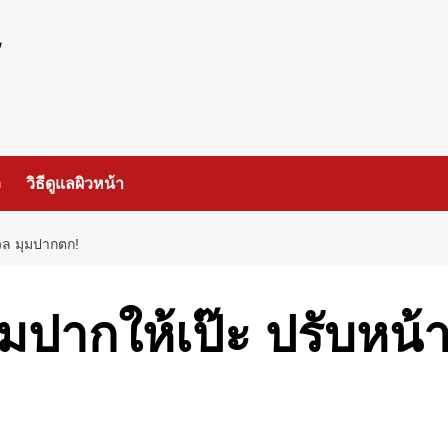
ร
ว
วิธีดูแลผิวหน้า
งวล มุมปากตก!
มปากให้เป๊ะ ปรับหน้า