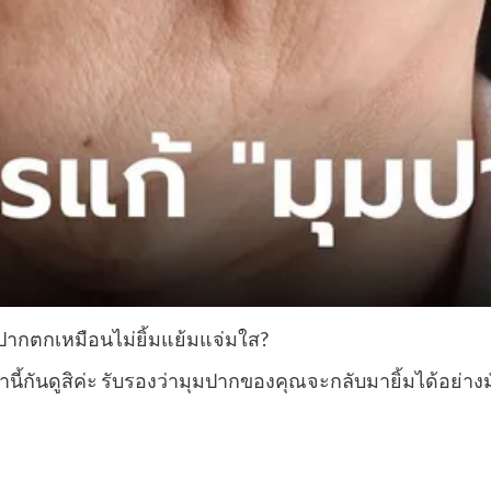
ุมปากตกเหมือนไม่ยิ้มแย้มแจ่มใส?
นี้กันดูสิค่ะ รับรองว่ามุมปากของคุณจะกลับมายิ้มได้อย่างมั