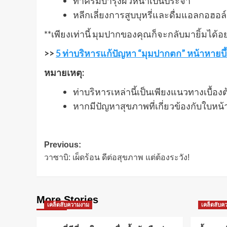
ทาครีมบำรุงผิวหน้าเป็นประจำ
หลีกเลี่ยงการสูบบุหรี่และดื่มแอลกอฮอล์
**เพียงเท่านี้ มุมปากของคุณก็จะกลับมายิ้มได้
>>
5 ท่าบริหารแก้ปัญหา “มุมปากตก” หน้าหายบึ้ง
หมายเหตุ:
ท่าบริหารเหล่านี้เป็นเพียงแนวทางเบื้
หากมีปัญหาสุขภาพที่เกี่ยวข้องกับใบห
Post
Previous:
วาซาบิ: เผ็ดร้อน ดีต่อสุขภาพ แต่ต้องระวัง!
navigation
More Stories
เคล็ดลับความงาม
เคล็ดลับค