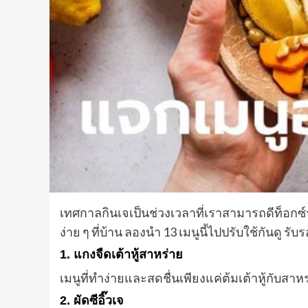
เทศกาลกินเจเป็นช่วงเวลาที่เราสามารถดีท็อกซ์
ง่าย ๆ ที่บ้าน ลองนำ 13 เมนูนี้ไปปรับใช้กันดู 
1. แกงจืดเต้าหู้สาหร่าย
เมนูที่ทำง่ายและสดชื่นเพียงแค่ต้มเต้าหู้กับสา
2. ผัดซีอิ๊วเจ