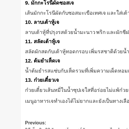
9. มักกะโรนีผัดซอสเจ
เส้นมักกะโรนีผัดกับซอสมะเขือเทศเจ และใส่เต้าห
10. ลาบเต้าหู้เจ
ลาบเต้าหู้ที่ปรุงรสด้วยน้ำมะนาว พริก และผักชีฝ
11. สลัดเต้าหู้เจ
สลัดผักสดกับเต้าหู้ทอดกรอบ เพิ่มรสชาติด้วยน้
12. ต้มยำเห็ดเจ
น้ำต้มยำรสแซ่บกับเห็ดรวมที่เพิ่มความเผ็ดห
13. ก๋วยเตี๋ยวเจ
ก๋วยเตี๋ยวเส้นหมี่ในน้ำซุปเจใสที่อร่อยไม่แพ้ก๋วย
เมนูอาหารเจทำเองได้ไม่ยากและยังเป็นทางเลือก
Post
Previous: