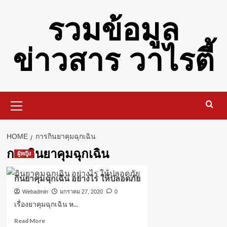
Skip
รวมข้อมูล
to
content
ข่าวสาร วาไรตี้
Primary
Menu
HOME
การกินยาคุมฉุกเฉิน
การกินยาคุมฉุกเฉิน
ผู้หญิง
กินยาคุมฉุกเฉิน อย่างไร ให้ปลอดภัย
Webadmin
มกราคม 27, 2020
0
เรื่องยาคุมฉุกเฉิน ห...
Read
Read More