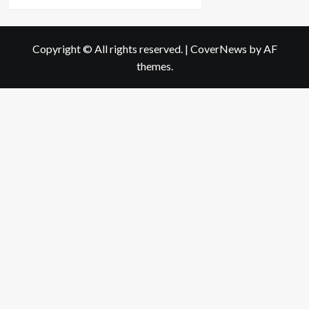
more
about
กิน
ยา
Copyright © All rights reserved.
|
CoverNews
by AF
คุม
themes.
ฉุกเฉิน
อย่างไร
ให้
ปลอดภัย