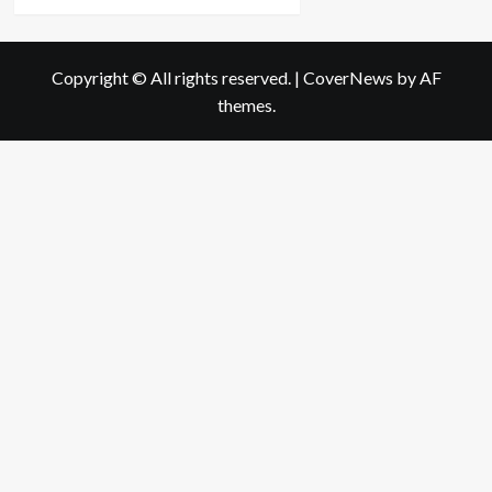
more
about
ที่มา
ของ
Copyright © All rights reserved.
|
CoverNews
by AF
ทรง
themes.
ผม
ยอด
ฮิต
ทรง
ผม
บัน