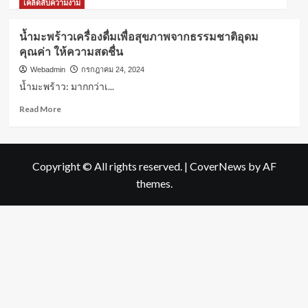
more
เคล็ดลับความงาม
about
น้ำ
น้ำมะพร้าวเครื่องดื่มเพื่อสุขภาพจากธรรมชาติอุดม
มะพร้าว:
คุณค่า ให้ความสดชื่น
เคล็ด
ลับ
Webadmin
กรกฎาคม 24, 2024
ดื่ม
น้ำมะพร้าว: มากกว่าเ...
เพื่อ
ความ
Read
Read More
สดชื่น
more
และ
about
สุขภาพ
น้ำ
ที่
มะพร้าว
Copyright © All rights reserved.
|
CoverNews
by AF
ดี
เครื่อง
themes.
ดื่ม
เพื่อ
สุขภาพ
จาก
ธรรมชาติ
อุดม
คุณค่า
ให้
ความ
สดชื่น