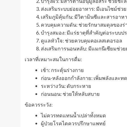
บำรุงผิว: มีสารต้านอนุมูลอิสระ ช่วยชะล
ส่งเสริมระบบย่อยอาหาร: มีเอนไซม์ช่วย
เสริมภูมิคุ้มกัน: มีวิตามินซีและสารอาหา
ควบคุมความดัน: ช่วยรักษาสมดุลของร่
บำรุงสมอง: มีแร่ธาตุที่สำคัญต่อระบบ
ดูแลหัวใจ: ช่วยควบคุมคอเลสเตอรอล
ส่งเสริมการนอนหลับ: มีแมกนีเซียมช่ว
เวลาที่เหมาะสมในการดื่ม:
เช้า: กระตุ้นร่างกาย
ก่อน-หลังออกกำลังกาย: เพิ่มพลังแล
ระหว่างวัน: ดับกระหาย
ก่อนนอน: ช่วยให้หลับสบาย
ข้อควรระวัง:
ไม่ควรทดแทนน้ำเปล่าทั้งหมด
ผู้ป่วยโรคไตควรปรึกษาแพทย์