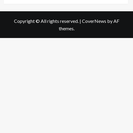
more
about
กล้วย
ดิบ:
Copyright © All rights reserved.
|
CoverNews
by AF
สรรพคุณ
themes.
และ
ประโยชน์
ที่
ซ่อน
อยู่
จาก
ธรรมชาติ