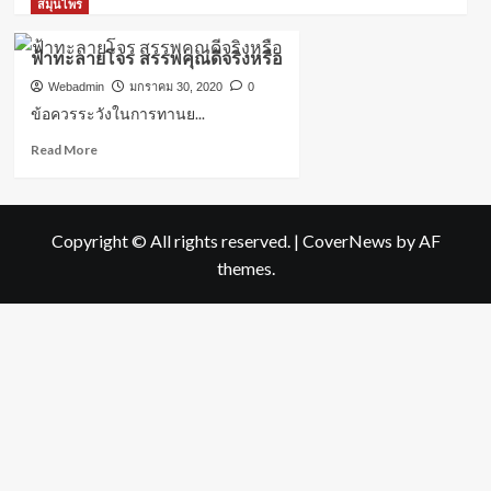
more
สมุนไพร
about
ฟ้า
ฟ้าทะลายโจร สรรพคุณดีจริงหรือ
ทะลาย
โจร
Webadmin
มกราคม 30, 2020
0
ต้าน
ข้อควรระวังในการทานย...
หวัด
Read
Read More
อาจ
more
ก่อ
about
ให้
ฟ้า
เกิด
ทะลาย
โทษ
Copyright © All rights reserved.
|
CoverNews
by AF
โจร
ได้
themes.
สรรพคุณ
หาก
ดี
ทำ
จริง
สิ่ง
หรือ
นี้