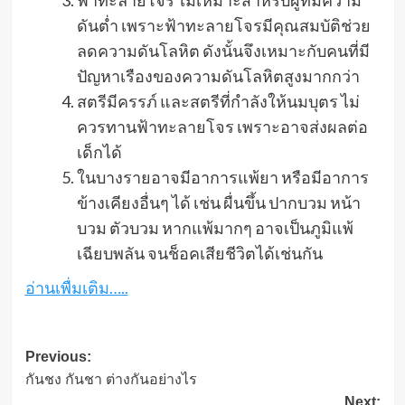
ฟ้าทะลายโจร ไม่เหมาะสำหรับผู้ที่มีความ
ดันต่ำ เพราะฟ้าทะลายโจรมีคุณสมบัติช่วย
ลดความดันโลหิต ดังนั้นจึงเหมาะกับคนที่มี
ปัญหาเรืองของความดันโลหิตสูงมากกว่า
สตรีมีครรภ์ และสตรีที่กำลังให้นมบุตร ไม่
ควรทานฟ้าทะลายโจร เพราะอาจส่งผลต่อ
เด็กได้
ในบางรายอาจมีอาการแพ้ยา หรือมีอาการ
ข้างเคียงอื่นๆ ได้ เช่น ผื่นขึ้น ปากบวม หน้า
บวม ตัวบวม หากแพ้มากๆ อาจเป็นภูมิแพ้
เฉียบพลัน จนช็อคเสียชีวิตได้เช่นกัน
อ่านเพื่มเติม…..
Post
Previous:
กันชง กันชา ต่างกันอย่างไร
navigation
Next: