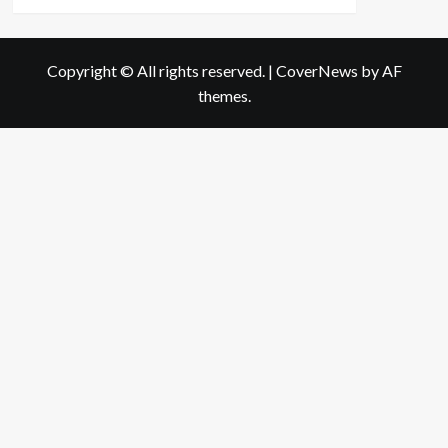
more
about
ประวัติการ
ประกวด
Copyright © All rights reserved.
|
CoverNews
by AF
Miss
themes.
Universe
Thailand