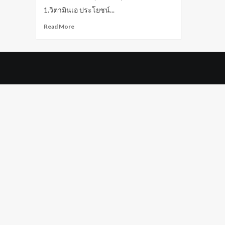
1.วิตามินเอ ประโยชน์...
Read
Read More
more
about
วิตามิน
บำรุง
ผิว
พรรณ
วิตามิน
บำรุง
ผิว
หน้า
ใส
ต้อง
มี
ติด
บ้าน