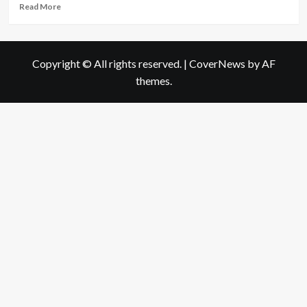
Read
Read More
more
about
น้ำ
มะพร้าว
Copyright © All rights reserved.
|
CoverNews
by AF
เครื่อง
themes.
ดื่ม
เพื่อ
สุขภาพ
จาก
ธรรมชาติ
อุดม
คุณค่า
ให้
ความ
สดชื่น