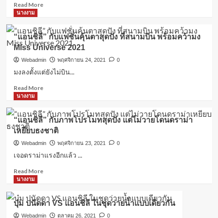
Read
Read More
more
นางงาม
about
“แอน
“แอนชิลี” กับแฟชั่นคุ้นตาสุดปัง ที่สนามบิน พร้อมคว้ามง
ชิลี”
Miss Universe 2021
เผย
ความ
Webadmin
พฤศจิกายน 24, 2021
0
ในใจ
มงลงตั้งแต่ยังไม่บิน...
โพสต์
แรก
Read
Read More
หลัง
more
นางงาม
จบ
about
การ
“แอน
“แอนชิลี” กับภาพโปรโมทสุดปัง แต่ไม่วายโดนดราม่า
ประกวด
ชิลี”
เหยียบธงชาติ
Miss
กับ
Universe
แฟชั่น
Webadmin
พฤศจิกายน 23, 2021
0
2021
คุ้น
เจอดราม่าแรงอีกแล้ว ...
ตา
สุด
Read
Read More
ปัง
more
นางงาม
ที่
about
สนาม
“แอน
บุ๋ม ปนัดดา VS แอนชิลี ในชุดว่ายน้ำแบบเดียวกัน
บิน
ชิลี”
พร้อม
กับ
Webadmin
ตุลาคม 26, 2021
0