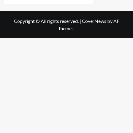
more
about
เรื่อง
น่า
Copyright © All rights reserved.
|
CoverNews
by AF
รู้
themes.
เกี่ยว
กับ
การ
ใช้
แอร์
ใน
หน้า
ร้อน