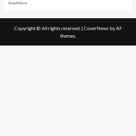
Read
Read More
more
about
แอ
ป
Copyright © All rights reserved.
|
CoverNews
by AF
เพื่อ
themes.
การ
ศึกษา
BBC
Learning
English
ตัว
ช่วย
ภาษา
อังกฤษ