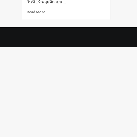
วันที่ 19 พฤษจิกายน ...
Read
Read More
more
about
รวม
ความ
ประทับ
ใจ
การ
ประกวด
Miss
Universe
2023
เรื่อง
ราว
บน
เวที
ของ
แอ
น
โท
เนีย
โพ