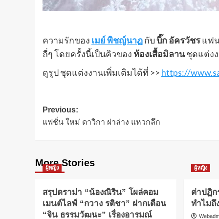
ความรักของ
เมย์ พิชญ์นาฏ
กับ
บิ๊ก อัครวัชร
แฟนห
ถี่ๆ โดยครั้งนี้เป็นคิวของ
ห้องเสื้อมิลาน
ชุดแต่ง
ดูรูป ชุดแต่งงานเพิ่มเติมได้ที่ >>
https://www.
Post
Previous:
แฟชั่น ใหม่ ดาวิกา ผ่าล่าง แหวกลึก
navigation
More Stories
ผู้หญิง
ผู้หญิง
สรุปดราม่า “น้องณิริน” โผล่คอม
ค่าปฏิ
เมนต์ไลฟ์ “กวาง รติชา” ฝากเตือน
ทำไมถึ
“จิน ธรรมวัฒนะ” เรื่องอารมณ์
Webadm