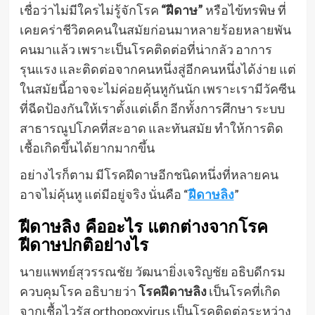
เชื่อว่าไม่มีใครไม่รู้จักโรค
“ฝีดาษ”
หรือไข้ทรพิษ ที่
เคยคร่าชีวิตคคนในสมัยก่อนมาหลายร้อยหลายพัน
คนมาแล้ว เพราะเป็นโรคติดต่อที่น่ากลัว อาการ
รุนแรง และติดต่อจากคนหนึ่งสู่อีกคนหนึ่งได้ง่าย แต่
ในสมัยนี้อาจจะไม่ค่อยคุ้นหูกันนัก เพราะเรามีวัคซีน
ที่ฉีดป้องกันให้เราตั้งแต่เด็ก อีกทั้งการศึกษา ระบบ
สาธารณูปโภคที่สะอาด และทันสมัย ทำให้การติด
เชื้อเกิดขึ้นได้ยากมากขึ้น
อย่างไรก็ตาม มีโรคฝีดาษอีกชนิดหนึ่งที่หลายคน
อาจไม่คุ้นหู แต่มีอยู่จริง นั่นคือ “
ฝีดาษลิง
”
ฝีดาษลิง คืออะไร แตกต่างจากโรค
ฝีดาษปกติอย่างไร
นายแพทย์สุวรรณชัย วัฒนายิ่งเจริญชัย อธิบดีกรม
ควบคุมโรค อธิบายว่า
โรคฝีดาษลิง
เป็นโรคที่เกิด
จากเชื้อไวรัส orthopoxvirus เป็นโรคติดต่อระหว่าง