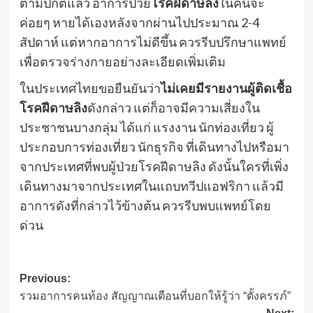
ตามปกติแล้ว อาการป่วย
โรคฝีดาษลิง
ในคนจะ
ค่อยๆ หายได้เองหลังจากผ่านไปประมาณ 2-4
สัปดาห์ แต่หากอาการไม่ดีขึ้น ควรรีบปรึกษาแพทย์
เพื่อตรวจร่างกายอย่างละเอียดเพิ่มเติม
ในประเทศไทยขอยืนยันว่า
ไม่เคยมีรายงานผู้ติดเชื้อ
โรคฝีดาษลิง
ดังกล่าว แต่ก็อาจมีความเสี่ยงใน
ประชาชนบางกลุ่ม ได้แก่ แรงงาน นักท่องเที่ยว ผู้
ประกอบการท่องเที่ยว นักธุรกิจ ที่เดินทางไปหรือมา
จากประเทศที่พบผู้ป่วยโรคฝีดาษลิง ดังนั้นใครที่เพิ่ง
เดินทางมาจากประเทศในแถบทวีปแอฟริกา แล้วมี
อาการดังที่กล่าวไว้ข้างต้น ควรรีบพบแพทย์โดย
ด่วน
Post
Previous:
รวมอาการคนท้อง สัญญาณเตือนที่บอกให้รู้ว่า “ตั้งครรภ์”
navigation