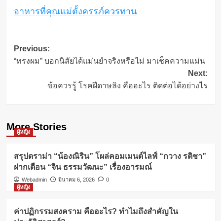
อาหารที่คุณแม่ตั้งครรภ์ควรทาน
Post
Previous:
“ทรงผม” บอกนิสัยได้แม่นยำจริงหรือไม่ มาเช็คความแม่น
navigation
Next:
ข้อควรรู้ โรคฝีดาษลิง คืออะไร ติดต่อได้อย่างไร
More Stories
ผู้หญิง
สรุปดราม่า “น้องณิริน” โผล่คอมเมนต์ไลฟ์ “กวาง รติชา”
ฝากเตือน “จิน ธรรมวัฒนะ” เรื่องอารมณ์
Webadmin
มีนาคม 6, 2026
0
ผู้หญิง
ค่าปฏิกรรมสงคราม คืออะไร? ทำไมถึงสำคัญใน