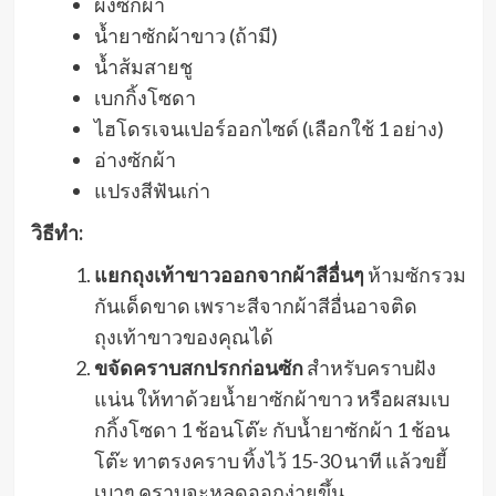
ผงซักผ้า
น้ำยาซักผ้าขาว (ถ้ามี)
น้ำส้มสายชู
เบกกิ้งโซดา
ไฮโดรเจนเปอร์ออกไซด์ (เลือกใช้ 1 อย่าง)
อ่างซักผ้า
แปรงสีฟันเก่า
วิธีทำ:
แยกถุงเท้าขาวออกจากผ้าสีอื่นๆ
ห้ามซักรวม
กันเด็ดขาด เพราะสีจากผ้าสีอื่นอาจติด
ถุงเท้าขาวของคุณได้
ขจัดคราบสกปรกก่อนซัก
สำหรับคราบฝัง
แน่น ให้ทาด้วยน้ำยาซักผ้าขาว หรือผสมเบ
กกิ้งโซดา 1 ช้อนโต๊ะ กับน้ำยาซักผ้า 1 ช้อน
โต๊ะ ทาตรงคราบ ทิ้งไว้ 15-30 นาที แล้วขยี้
เบาๆ คราบจะหลุดออกง่ายขึ้น