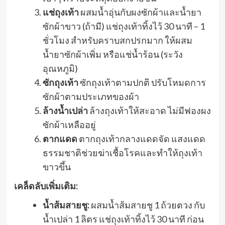
แช่ถุงเท้า
ผสมน้ำอุ่นกับผงซักผ้าและน้ำยา
ซักผ้าขาว (ถ้ามี) แช่ถุงเท้าทิ้งไว้ 30 นาที – 1
ชั่วโมง สำหรับคราบสกปรกมาก ให้ผสม
น้ำยาซักผ้าเพิ่ม หรือแช่น้ำร้อน (ระวัง
อุณหภูมิ)
ซักถุงเท้า
ซักถุงเท้าตามปกติ ปรับโหมดการ
ซักผ้าตามประเภทของผ้า
ล้างน้ำเปล่า
ล้างถุงเท้าให้สะอาด ไม่มีฟองผง
ซักผ้าเหลืออยู่
ตากแดด
ตากถุงเท้ากลางแดดจัด แสงแดด
ธรรมชาติช่วยฆ่าเชื้อโรคและทำให้ถุงเท้า
ขาวขึ้น
เคล็ดลับเพิ่มเติม:
น้ำส้มสายชู:
ผสมน้ำส้มสายชู 1 ถ้วยตวง กับ
น้ำเปล่า 1 ลิตร แช่ถุงเท้าทิ้งไว้ 30 นาที ก่อน