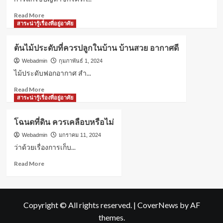
ช่าง
ต้อง
Read
Read More
เติม
more
สาระน่ารู้เรื่องที่อยู่อาศัย
น้ำยา
about
แอร์
การ
ต้นไม้ประดับที่ควรปลูกในบ้าน บ้านสวย อากาศดี
รู้
แก้
ไว้
ปัญหา
Webadmin
กุมภาพันธ์ 1, 2024
ได้
น้ำ
ไม้ประดับฟอกอากาศ สำ...
ประโยชน์
ไหล
Read
Read More
ไม่
more
สาระน่ารู้เรื่องที่อยู่อาศัย
หยุด
about
จาก
ต้นไม้
ชักโครก:
โฉนดที่ดิน ควรเคลือบหรือไม่
ประดับ
วิธี
ที่
Webadmin
มกราคม 11, 2024
แก้
ควร
และ
ว่าด้วยเรื่องการเก็บ...
ปลูก
เคล็ด
Read
Read More
ใน
ลับ
more
บ้าน
about
บ้าน
โฉนด
สวย
ที่ดิน
อากาศ
Copyright © All rights reserved.
|
CoverNews
by AF
ควร
ดี
themes.
เคลือบ