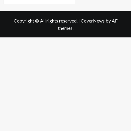
more
about
น้ำ
เต้าหู้
Copyright © All rights reserved.
|
CoverNews
by AF
มี
themes.
ประโยชน์
จริง
หรือ
ไม่