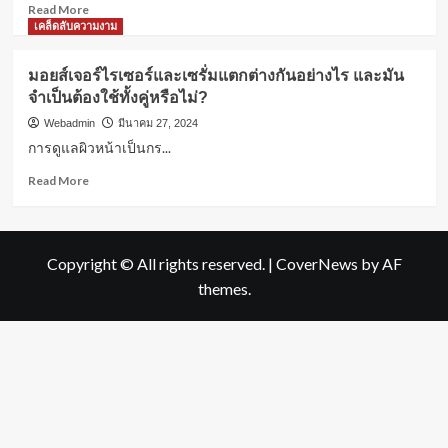
Read
Read More
more
เคล็ดลับความงาม
about
ผิว
มอยส์เจอร์ไรเซอร์และเซรั่มแตกต่างกันอย่างไร และมัน
แต่ละ
จำเป็นต้องใช้ทั้งคู่หรือไม่?
ประเภท
ทั้ง
Webadmin
มีนาคม 27, 2024
แห้ง
การดูแลผิวหน้าเป็นกร...
มัน
หรือ
Read
Read More
ผสม
more
–
about
วิธี
มอยส์
เลือก
เจอร์
Copyright © All rights reserved.
|
CoverNews
by AF
มอยส์
ไร
themes.
เจอ
เซอร์
ไร
และ
เซอร์
เซ
ให้
รั่ม
เหมาะ
แตก
กับ
ต่าง
คุณ
กัน
อย่างไร
และ