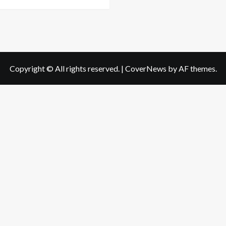
more
about
วิธี
ดูแล
ผิว
หน้า
ใส
Copyright © All rights reserved.
|
CoverNews
by AF themes.
ของ
สาว
ปัน
ปัน