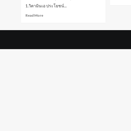
1.วิตามินเอ ประโยชน์...
Read
Read More
more
about
วิตามิน
บำรุง
ผิว
พรรณ
วิตามิน
บำรุง
ผิว
หน้า
ใส
ต้อง
มี
ติด
บ้าน