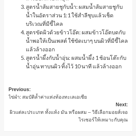
สูตรน้ำส้มสายชูกับน้ำ: ผสมน้ำส้มสายชูกับ
น้ำในอัตราส่วน 1:1 ใช้สำลีชุบแล้วเช็ด
บริเวณที่มีขี้ไคล
สูตรขัดผิวด้วยข้าวโอ๊ต: ผสมข้าวโอ๊ตบดกับ
น้ำพอให้เป็นเพสต์ ใช้ขัดเบาๆ บนผิวที่มีขี้ไคล
แล้วล้างออก
สูตรน้ำผึ้งกับน้ำอุ่น: ผสมน้ำผึ้ง 1 ช้อนโต๊ะกับ
น้ำอุ่น ทาบนผิว ทิ้งไว้ 10 นาที แล้วล้างออก
Post
Previous:
ไข่ผำ: สมบัติล้ำค่าแห่งท้องทะเลเอเชีย
navigation
Next:
ผิวแต่ละประเภท ทั้งแห้ง มัน หรือผสม – วิธีเลือกมอยส์เจอ
ไรเซอร์ให้เหมาะกับคุณ