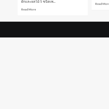
ผักและผลไม้ 5 ชนิดเพ...
Read Mor
Read
Read More
more
about
ผัก
และ
ผล
ไม้
5
ชนิด
ที่
ช่วย
ชะลอ
วัย
ลด
เลือน
ริ้ว
รอย
และ
เสริม
ความ
อ่อน
เยาว์