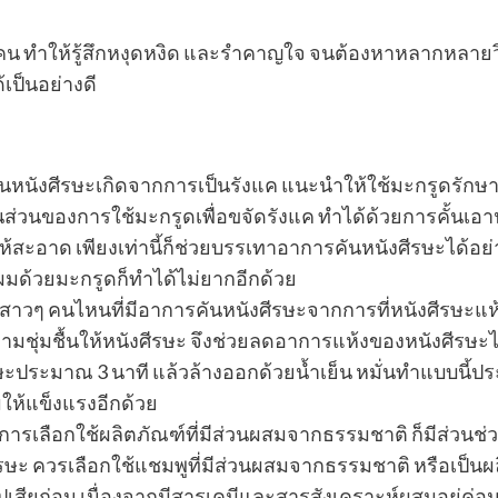
น ทำให้รู้สึกหงุดหงิด และรำคาญใจ จนต้องหาหลากหลายว
เป็นอย่างดี
หนังศีรษะเกิดจากการเป็นรังแค แนะนำให้ใช้มะกรูดรักษา 
ในส่วนของการใช้มะกรูดเพื่อขจัดรังแค ทำได้ด้วยการคั้
ห้สะอาด เพียงเท่านี้ก็ช่วยบรรเทาอาการคันหนังศีรษะได้อย่
ผมด้วยมะกรูดก็ทำได้ไม่ยากอีกด้วย
สาวๆ คนไหนที่มีอาการคันหนังศีรษะจากการที่หนังศีรษะแห้
มชุ่มชื้นให้หนังศีรษะ จึงช่วยลดอาการแห้งของหนังศีรษะได้
ีรษะประมาณ 3 นาที แล้วล้างออกด้วยน้ำเย็น หมั่นทำแบบนี้ปร
ผมให้แข็งแรงอีกด้วย
การเลือกใช้ผลิตภัณฑ์ที่มีส่วนผสมจากธรรมชาติ ก็มีส่วนช่
ศีรษะ ควรเลือกใช้แชมพูที่มีส่วนผสมจากธรรมชาติ หรือเป็นผล
่ไปเสียก่อน เนื่องจากมีสารเคมีและสารสังเคราะห์ผสมอยู่ค่