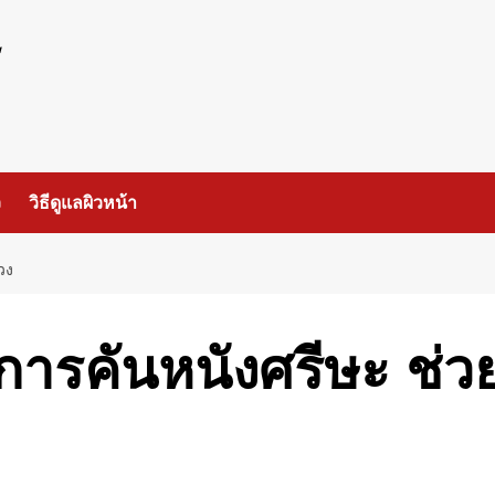
ร
ว
วิธีดูแลผิวหน้า
วง
าการคันหนังศรีษะ ช่ว