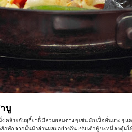
าบู
 คล้ายกับสุกี้ยากี้ มีส่วนผสมต่าง ๆ เช่น ผัก เนื้อหั่นบาง
ว้สักพัก จากนั้นนำส่วนผสมอย่างอื่น เช่น เต้าหู้ บะหมี่ ลงต