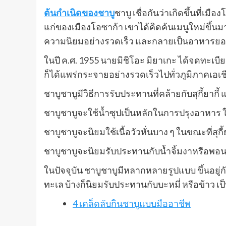
ต้นกำเนิดของชาบู
ชาบู เชื่อกันว่าเกิดขึ้นที่เม
แก่ของเมืองโอซาก้า เขาได้คิดค้นเมนูใหม่ขึ้นมา
ความนิยมอย่างรวดเร็ว และกลายเป็นอาหารยอด
ในปี ค.ศ. 1955 นายมิชิโอะ มิยาเกะ ได้จดทะเบี
ก็ได้แพร่กระจายอย่างรวดเร็วไปทั่วภูมิภาคเอเ
ชาบูชาบูมีวิธีการรับประทานที่คล้ายกับสุกี้ยากี
ชาบูชาบูจะใช้น้ำซุปเป็นหลักในการปรุงอาหาร ใ
ชาบูชาบูจะนิยมใช้เนื้อวัวหั่นบาง ๆ ในขณะที่สุกี้
ชาบูชาบูจะนิยมรับประทานกับน้ำจิ้มงาหรือพอนสึ ใ
ในปัจจุบัน ชาบูชาบูมีหลากหลายรูปแบบ ขึ้นอ
ทะเล บ้างก็นิยมรับประทานกับบะหมี่ หรือข้าว เป
4 เคล็ดลับกินชาบูแบบมืออาชีพ