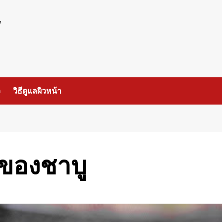
ร
ว
วิธีดูแลผิวหน้า
ดของชาบู