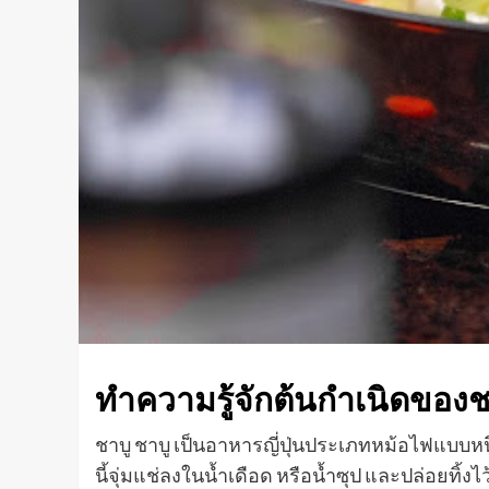
ทำความรู้จักต้นกำเนิดของช
ชาบู ชาบู เป็นอาหารญี่ปุ่นประเภทหม้อไฟแบบหนึ่ง
นี้จุ่มแช่ลงในน้ำเดือด หรือน้ำซุป และปล่อยทิ้งไ